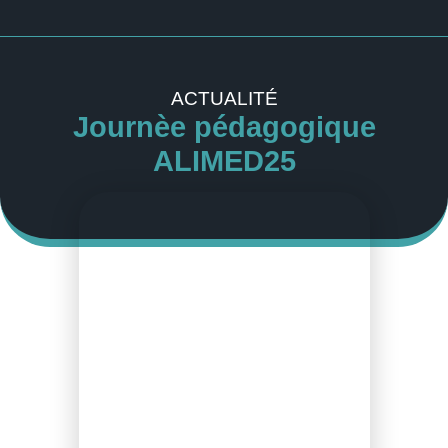
ACTUALITÉ
Journèe pédagogique
ALIMED25